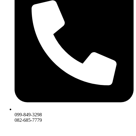
099-849-3298
082-685-7779