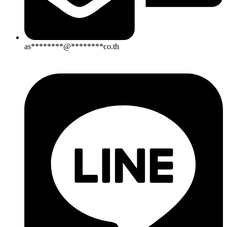
as
********
@
********
co.th