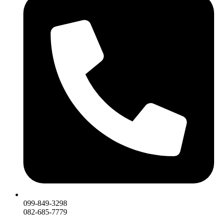
099-849-3298
082-685-7779