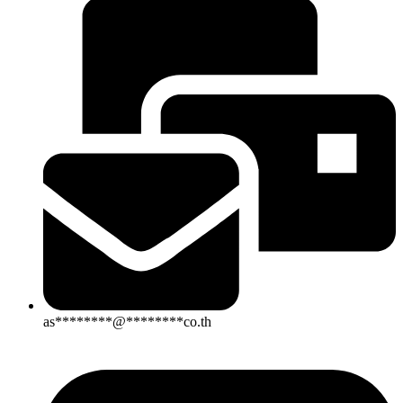
as
********
@
********
co.th