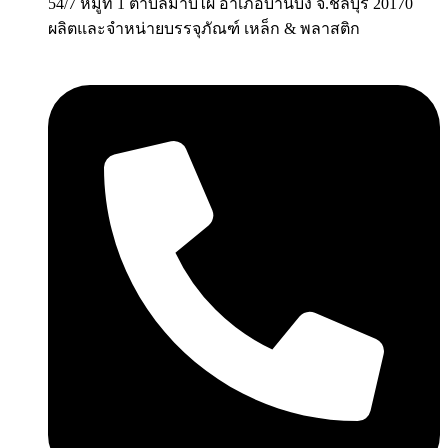
54/7 หมู่ที่ 1 ตำบลมาบไผ่ อำเภอบ้านบึง จ.ชลบุรี 20170
ผลิตและจำหน่ายบรรจุภัณฑ์ เหล็ก & พลาสติก