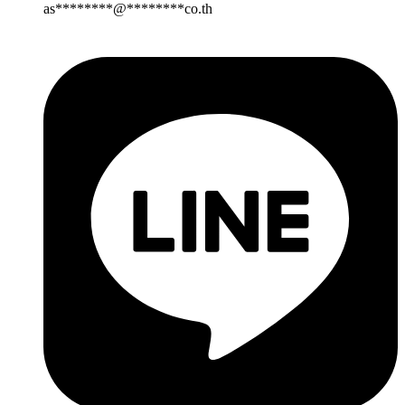
as
********
@
********
co.th