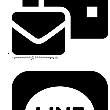
as
********
@
********
co.th