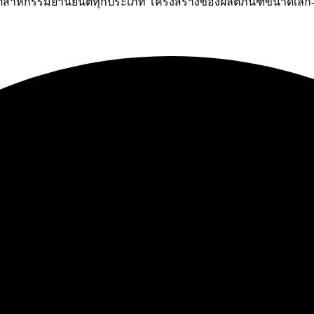
ุตสาหกรรมยานยนต์ทุกประเภท โครงสร้างของผลิตภันฑ์ขนาดเล็ก