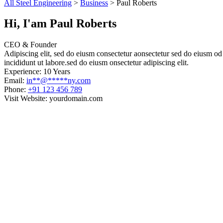
All Steel Engineering
>
Business
>
Paul Roberts
Hi, I'am
Paul Roberts
CEO & Founder
Adipiscing elit, sed do eiusm consectetur aonsectetur sed do eiusm od 
incididunt ut labore.sed do eiusm onsectetur adipiscing elit.
Experience:
10 Years
Email:
in
**
@
*****
ny.com
Phone:
+91 123 456 789
Visit Website:
yourdomain.com