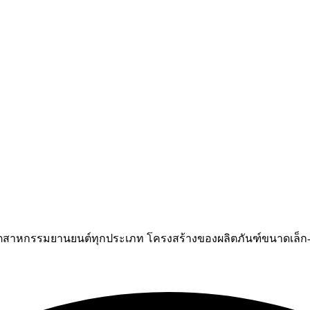
ุตสาหกรรมยานยนต์ทุกประเภท โครงสร้างของผลิตภันฑ์ขนาดเล็ก