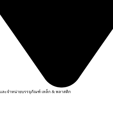
ลิตและจำหน่ายบรรจุภัณฑ์ เหล็ก & พลาสติก